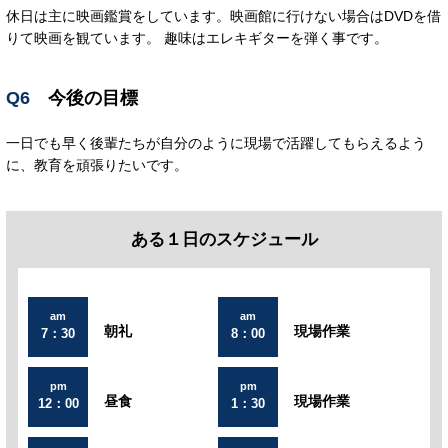
休日は主に映画鑑賞をしています。映画館に行けない場合はDVDを借
りて映画を観ています。 趣味はエレキギターを弾く事です。
Q6
今後の目標
一日でも早く後輩たちが自分のように現場で活躍してもらえるよう
に、教育を頑張りたいです。
ある１日のスケジュール
am
am
朝礼
現場作業
7：30
8：00
pm
pm
昼食
現場作業
12：00
1：30