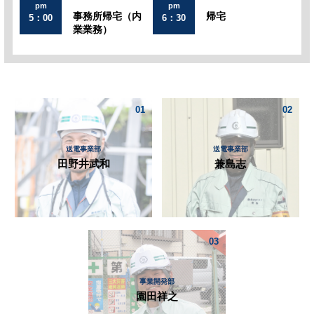
pm
pm
事務所帰宅
（内
帰宅
5：00
6：30
業業務）
01
02
送電事業部
送電事業部
田野井武和
兼島志
03
事業開発部
園田祥之